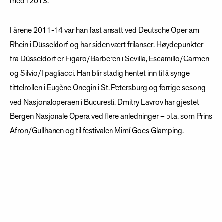
med i 2013.
I årene 2011-14 var han fast ansatt ved Deutsche Oper am
Rhein i Düsseldorf og har siden vært frilanser. Høydepunkter
fra Düsseldorf er Figaro/Barberen i Sevilla, Escamillo/Carmen
og Silvio/I pagliacci. Han blir stadig hentet inn til å synge
tittelrollen i Eugène Onegin i St. Petersburg og forrige sesong
ved Nasjonaloperaen i Bucuresti. Dmitry Lavrov har gjestet
Bergen Nasjonale Opera ved flere anledninger – bl.a. som Prins
Afron/Gullhanen og til festivalen Mimí Goes Glamping.