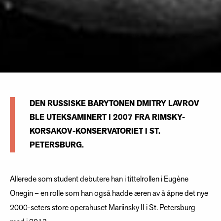
​DEN RUSSISKE BARYTONEN DMITRY LAVROV
BLE UTEKSAMINERT I 2007 FRA RIMSKY-
KORSAKOV-KONSERVATORIET I ST.
PETERSBURG.
Allerede som student debutere han i tittelrollen i Eugène
Onegin – en rolle som han også hadde æren av å åpne det nye
2000-seters store operahuset Mariinsky II i St. Petersburg